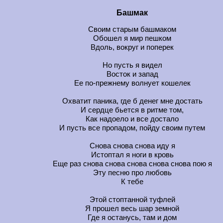
Башмак
Своим старым башмаком
Обошел я мир пешком
Вдоль, вокруг и поперек
Но пусть я видел
Восток и запад
Ее по-прежнему волнует кошелек
Охватит паника, где б денег мне достать
И сердце бьется в ритме том,
Как надоело и все достало
И пусть все пропадом, пойду своим путем
Снова снова снова иду я
Истоптал я ноги в кровь
Еще раз снова снова снова снова снова пою я
Эту песню про любовь
К тебе
Этой стоптанной туфлей
Я прошел весь шар земной
Где я останусь, там и дом