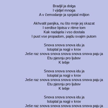
Bradjil ja dolga
I vjidjel mnoga
A v čemodanje ja sprjatal miljion
Akhvatit panjika, nu što mnje jej skazat
I serdtse bjotsa v ritme tom
Kak nadajela i vso dostala
I pust vse propadom, pajdu svajim putom
Snova snova snova idu ja
Istoptal ja nogji v krov
Ješe raz snova snova snova snova snova paju ja
Etu pjesnju pro ljubov
K tebje
Snova snova snova idu ja
Istoptal ja nogji v krov
Ješe raz snova snova snova snova snova paju ja
Etu pjesnju pro ljubov
K tebje
Snova snova snova idu ja
Istoptal ja nogji v krov
Ješe raz snova snova snova snova snova paju ja