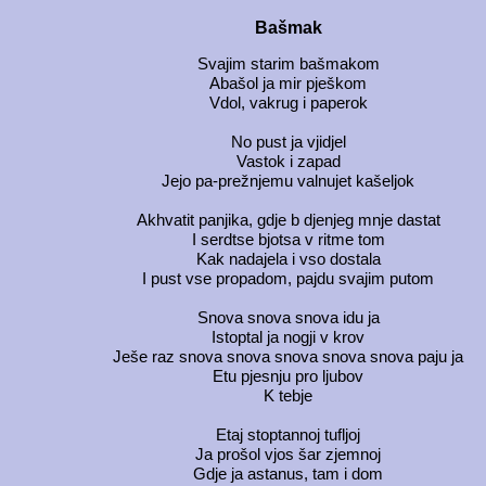
Bašmak
Svajim starim bašmakom
Abašol ja mir pješkom
Vdol, vakrug i paperok
No pust ja vjidjel
Vastok i zapad
Jejo pa-prežnjemu valnujet kašeljok
Akhvatit panjika, gdje b djenjeg mnje dastat
I serdtse bjotsa v ritme tom
Kak nadajela i vso dostala
I pust vse propadom, pajdu svajim putom
Snova snova snova idu ja
Istoptal ja nogji v krov
Ješe raz snova snova snova snova snova paju ja
Etu pjesnju pro ljubov
K tebje
Etaj stoptannoj tufljoj
Ja prošol vjos šar zjemnoj
Gdje ja astanus, tam i dom