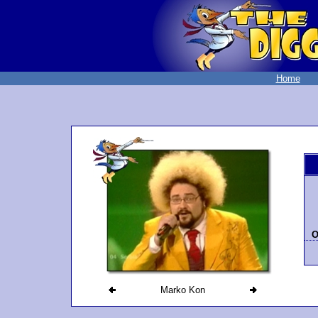
Home
O
Marko Kon