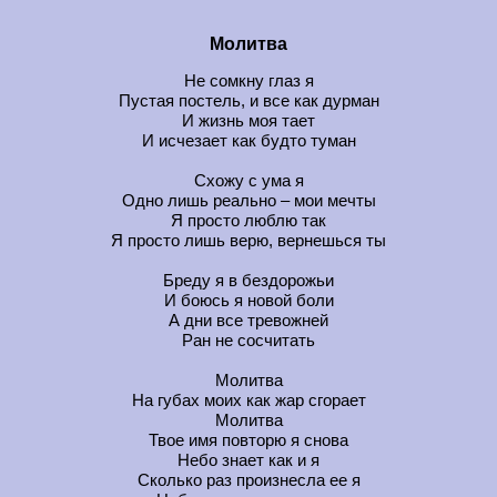
Молитва
Не сомкну глаз я
Пустая постель, и все как дурман
И жизнь моя тает
И исчезает как будто туман
Схожу с ума я
Одно лишь реально – мои мечты
Я просто люблю так
Я просто лишь верю, вернешься ты
Бреду я в бездорожьи
И боюсь я новой боли
А дни все тревожней
Ран не сосчитать
Молитва
На губах моих как жар сгорает
Молитва
Твое имя повторю я снова
Небо знает как и я
Сколько раз произнесла ее я