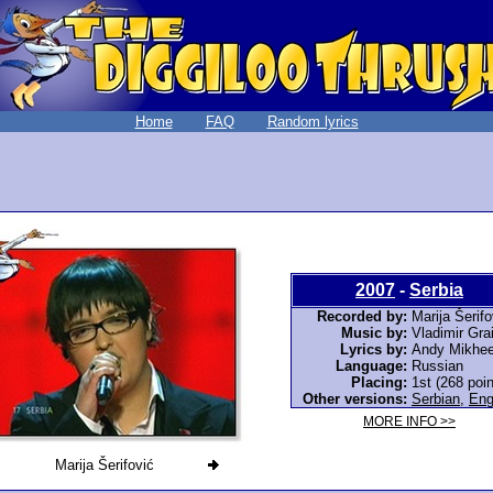
Home
FAQ
Random lyrics
2007
-
Serbia
Recorded by:
Marija Šerifo
Music by:
Vladimir Gra
Lyrics by:
Andy Mikhe
Language:
Russian
Placing:
1st (268 poin
Other versions:
Serbian
,
Eng
MORE INFO >>
Marija Šerifović