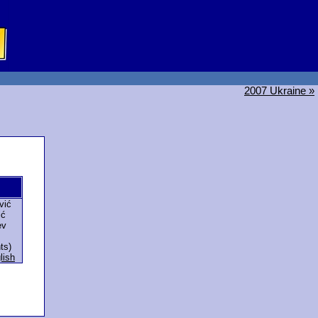
2007 Ukraine »
vić
ić
ev
ts)
lish