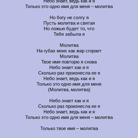
Небо знает, ведь как и я
Только это одно имя для меня – молитва
Но богу не солгу я
Пусть молитва и святая
Но ложью будет то, что
Тебя забыла я
Молитва
На губах моих как жар сгорает
Молитва
Твое имя повторю я снова
Небо знает как и я
Сколько раз произнесла ее я
Небо знает, ведь как и я
Только это одно имя для меня
(Молитва, молитва)
Небо знает как и я
Сколько раз произнесла ее я
Небо знает, ведь как и я
Только это одно имя для меня – молитва
Только твое имя – молитва