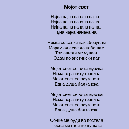
Мојот свет
Најна најна нанана најна...
Најна најна нанана најна...
Најна најна нанана најна...
Најна најна нанана на...
Ноќва со сенки пак зборувам
Морам од севе да побегнам
Три ангели ме чуваат
Одам по вистински пат
Мојот свет се вика музика
Нема вера ниту граница
Мојот свет се осум ноти
Една душа балканска
Мојот свет се вика музика
Нема вера ниту граница
Мојот свет се осум ноти
Една душа балканска
Сонце ме буди во постела
Песна ме гали во душата