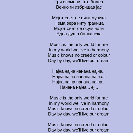
Три спомени што болеа
Вечно ги избришав јас
Мојот свет се вика музика
Нема вера ниту граница
Мојот свет се осум ноти
Една душа балканска
Music is the only world for me
In my world we live in harmony
Music knows no creed or colour
Day by day, we'll live our dream
Најна најна нанана најна...
Најна најна нанана најна...
Најна најна нанана најна...
Нанана најна... еј...
Music is the only world for me
In my world we live in harmony
Music knows no creed or colour
Day by day, we'll live our dream
Music knows no creed or colour
Day by day, we'll live our dream