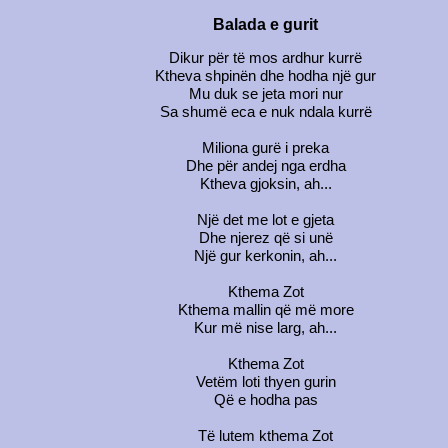
Balada e gurit
Dikur për të mos ardhur kurrë
Ktheva shpinën dhe hodha një gur
Mu duk se jeta mori nur
Sa shumë eca e nuk ndala kurrë
Miliona gurë i preka
Dhe për andej nga erdha
Ktheva gjoksin, ah...
Një det me lot e gjeta
Dhe njerez që si unë
Një gur kerkonin, ah...
Kthema Zot
Kthema mallin që më more
Kur më nise larg, ah...
Kthema Zot
Vetëm loti thyen gurin
Që e hodha pas
Të lutem kthema Zot