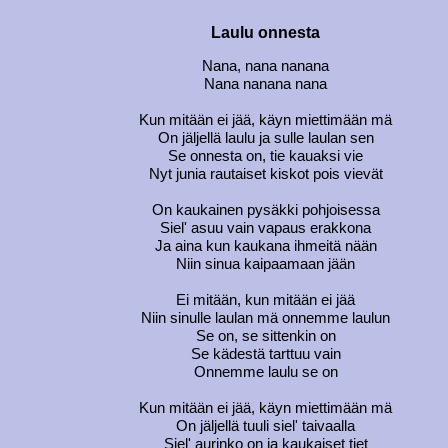
Laulu onnesta
Nana, nana nanana
Nana nanana nana
Kun mitään ei jää, käyn miettimään mä
On jäljellä laulu ja sulle laulan sen
Se onnesta on, tie kauaksi vie
Nyt junia rautaiset kiskot pois vievät
On kaukainen pysäkki pohjoisessa
Siel' asuu vain vapaus erakkona
Ja aina kun kaukana ihmeitä nään
Niin sinua kaipaamaan jään
Ei mitään, kun mitään ei jää
Niin sinulle laulan mä onnemme laulun
Se on, se sittenkin on
Se kädestä tarttuu vain
Onnemme laulu se on
Kun mitään ei jää, käyn miettimään mä
On jäljellä tuuli siel' taivaalla
Siel' aurinko on ja kaukaiset tiet