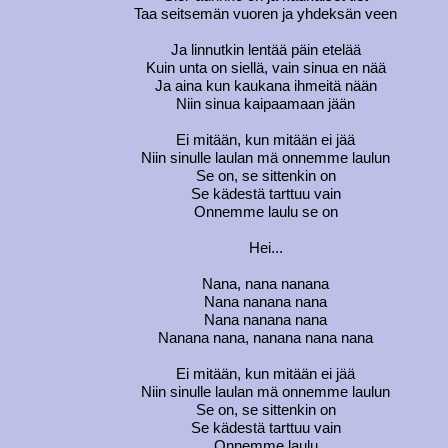
Taa seitsemän vuoren ja yhdeksän veen
Ja linnutkin lentää päin etelää
Kuin unta on siellä, vain sinua en nää
Ja aina kun kaukana ihmeitä nään
Niin sinua kaipaamaan jään
Ei mitään, kun mitään ei jää
Niin sinulle laulan mä onnemme laulun
Se on, se sittenkin on
Se kädestä tarttuu vain
Onnemme laulu se on
Hei...
Nana, nana nanana
Nana nanana nana
Nana nanana nana
Nanana nana, nanana nana nana
Ei mitään, kun mitään ei jää
Niin sinulle laulan mä onnemme laulun
Se on, se sittenkin on
Se kädestä tarttuu vain
Onnemme laulu