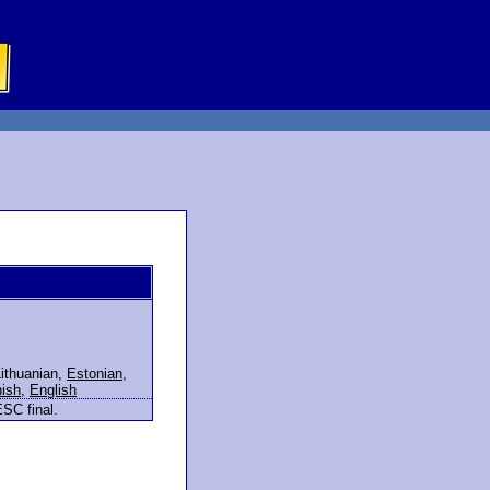
ithuanian
,
Estonian
,
nish
,
English
ESC final.