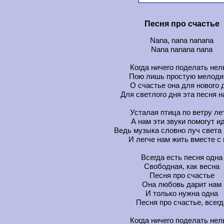
Песня про счастье
Nana, nana nanana
Nana nanana nana
Когда ничего поделать нел
Пою лишь простую мелоди
О счастье она для нового 
Для светлого дня эта песня 
Усталая птица по ветру ле
А нам эти звуки помогут и
Ведь музыка словно луч света 
И легче нам жить вместе с 
Всегда есть песня одна
Свободная, как весна
Песня про счастье
Она любовь дарит нам
И только нужна одна
Песня про счастье, всегд
Когда ничего поделать нел