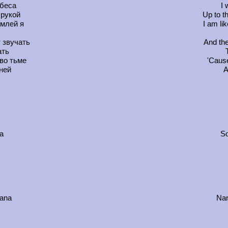
ебеса
I 
 рукой
Up to t
емлей я
I am li
 звучать
And the
ать
во тьме
'Cause
ней
A
а
So
nana
Nan