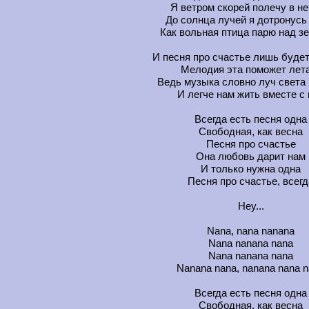
Я ветром скорей полечу в н
До солнца лучей я дотронусь
Как вольная птица парю над з
И песня про счастье лишь будет
Мелодия эта поможет лет
Ведь музыка словно луч света 
И легче нам жить вместе с 
Всегда есть песня одна
Свободная, как весна
Песня про счастье
Она любовь дарит нам
И только нужна одна
Песня про счастье, всегд
Hey...
Nana, nana nanana
Nana nanana nana
Nana nanana nana
Nanana nana, nanana nana 
Всегда есть песня одна
Свободная, как весна