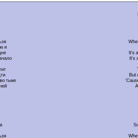
ьзя
When
ю я
дня
It's
начало
It's
тит
дти
But 
во тьме
'Cause
ней
A
а
So
ьзя
When