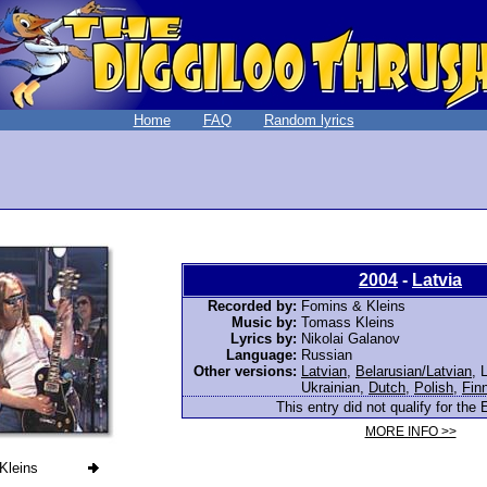
Home
FAQ
Random lyrics
2004
-
Latvia
Recorded by:
Fomins & Kleins
Music by:
Tomass Kleins
Lyrics by:
Nikolai Galanov
Language:
Russian
Other versions:
Latvian
,
Belarusian/Latvian
,
L
Ukrainian
,
Dutch
,
Polish
,
Fin
This entry did not qualify for the 
MORE INFO >>
Kleins