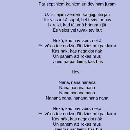
Pār septiņiem kalniem un deviņām jūrām
Uz siltajām zemēm kā gājputni jau
Tur viss ir kā sapnī, bet tevis tur nav
Ik reizi, kad tālumā brīnumu jūt
Es vēlos vēl tuvāk tev būt
Nekā, kad nav vairs nekā
Es vēlos tev nodziedāt dziesmu par laimi
Kas nāk, kas negaidot nāk
Un paņem aiz rokas mūs
Dziesma par laimi, kas būs
Hey...
Nana, nana nanana
Nana nanana nana
Nana nanana nana
Nanana nana, nanana nana nana
Nekā, kad nav vairs nekā
Es vēlos tev nodziedāt dziesmu par laimi
Kas nāk, kas negaidot nāk
Un paņem aiz rokas mūs
Dziesma par laimi, kas būs