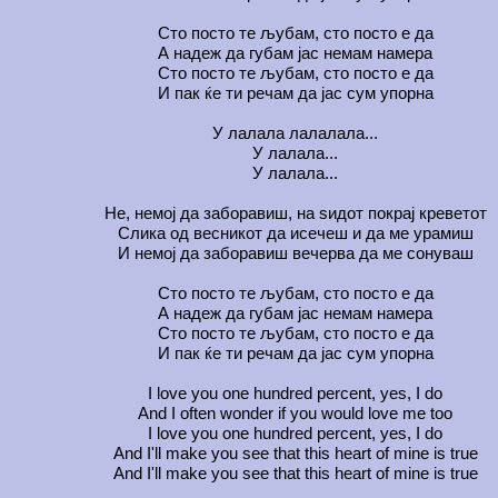
Сто посто те љубам, сто посто е да
А надеж да губам јас немам намера
Сто посто те љубам, сто посто е да
И пак ќе ти речам да јас сум упорна
У лалала лалалала...
У лалала...
У лалала...
Не, немој да заборавиш, на ѕидот покрај креветот
Слика од весникот да исечеш и да ме урамиш
И немој да заборавиш вечерва да ме сонуваш
Сто посто те љубам, сто посто е да
А надеж да губам јас немам намера
Сто посто те љубам, сто посто е да
И пак ќе ти речам да јас сум упорна
I love you one hundred percent, yes, I do
And I often wonder if you would love me too
I love you one hundred percent, yes, I do
And I'll make you see that this heart of mine is true
And I'll make you see that this heart of mine is true