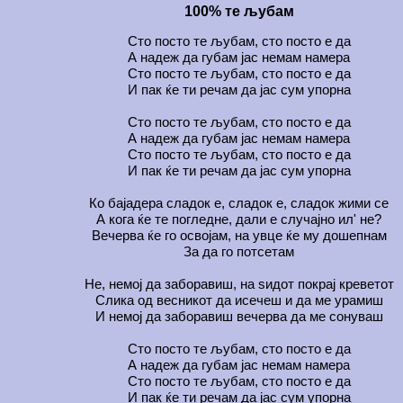
100% те љубам
Сто посто те љубам, сто посто е да
А надеж да губам јас немам намера
Сто посто те љубам, сто посто е да
И пак ќе ти речам да јас сум упорна
Сто посто те љубам, сто посто е да
А надеж да губам јас немам намера
Сто посто те љубам, сто посто е да
И пак ќе ти речам да јас сум упорна
Ко бајадера сладок е, сладок е, сладок жими се
А кога ќе те погледне, дали е случајно ил' не?
Вечерва ќе го освојам, на увце ќе му дошепнам
За да го потсетам
Не, немој да заборавиш, на ѕидот покрај креветот
Слика од весникот да исечеш и да ме урамиш
И немој да заборавиш вечерва да ме сонуваш
Сто посто те љубам, сто посто е да
А надеж да губам јас немам намера
Сто посто те љубам, сто посто е да
И пак ќе ти речам да јас сум упорна