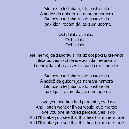
Sto posto te ljubam, sto posto e da
A nadež da gubam jas nemam namera
Sto posto te ljubam, sto posto e da
I pak kje ti rečam da jas sum uporna
Ooh lalala lalalala...
Ooh lalala...
Ooh lalala...
Ne, nemoj da zaboraviš, na dzidot pokraj krevetot
Slika od vesnikot da isečeš i da me uramiš
I nemoj da zaboraviš večerva da me sonuvaš
Sto posto te ljubam, sto posto e da
A nadež da gubam jas nemam namera
Sto posto te ljubam, sto posto e da
I pak kje ti rečam da jas sum uporna
I love you one hundred percent, yes, I do
And I often wonder if you would love me too
I love you one hundred percent, yes, I do
And I'll make you see that this heart of mine is true
And I'll make you see that this heart of mine is true