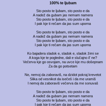
100% te ljubam
Sto posto te ljubam, sto posto e da
A nadež da gubam jas nemam namera
Sto posto te ljubam, sto posto e da
I pak kje ti rečam da jas sum uporna
Sto posto te ljubam, sto posto e da
A nadež da gubam jas nemam namera
Sto posto te ljubam, sto posto e da
I pak kje ti rečam da jas sum uporna
Ko bajadera sladok e, sladok e, sladok žimi se
A koga kje te pogledne, dali e slučajno il' ne?
Večerva kje go osvojam, na uvce kje mu došepnam
Za da go potsetam
Ne, nemoj da zaboraviš, na dzidot pokraj krevetot
Slika od vesnikot da isečeš i da me uramiš
I nemoj da zaboraviš večerva da me sonuvaš
Sto posto te ljubam, sto posto e da
A nadež da gubam jas nemam namera
Sto posto te ljubam, sto posto e da
I pak kje ti rečam da jas sum uporna