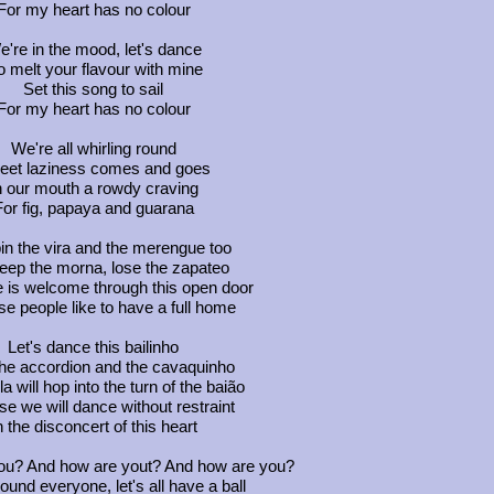
For my heart has no colour
're in the mood, let's dance
 melt your flavour with mine
Set this song to sail
For my heart has no colour
We're all whirling round
eet laziness comes and goes
n our mouth a rowdy craving
For fig, papaya and guarana
n the vira and the merengue too
ep the morna, lose the zapateo
 is welcome through this open door
e people like to have a full home
Let's dance this bailinho
the accordion and the cavaquinho
a will hop into the turn of the baião
e we will dance without restraint
n the disconcert of this heart
ou? And how are yout? And how are you?
ound everyone, let's all have a ball