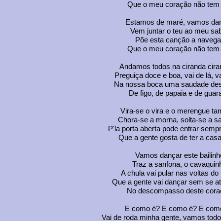
Que o meu coração não tem 
Estamos de maré, vamos da
Vem juntar o teu ao meu sa
Põe esta canção a navega
Que o meu coração não tem 
Andamos todos na ciranda cira
Preguiça doce e boa, vai de lá, v
Na nossa boca uma saudade des
De figo, de papaia e de guar
Vira-se o vira e o merengue t
Chora-se a morna, solta-se a sa
P'la porta aberta pode entrar semp
Que a gente gosta de ter a casa
Vamos dançar este bailinh
Traz a sanfona, o cavaquin
A chula vai pular nas voltas do
Que a gente vai dançar sem se at
No descompasso deste cora
E como é? E como é? E com
Vai de roda minha gente, vamos todo