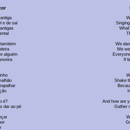
cor
antiga
We
 e de sal
Singing
cantigas
What'
ental
Th
a também
We danc
deira
We wee
re alguém
Everyone
anseira
If 
inho
W
malhão
Shake t
rapalhar
Becaus
ção
I
o é?
And how are y
s dar ao pé
Gather r
nçar
We
bor
Go
r