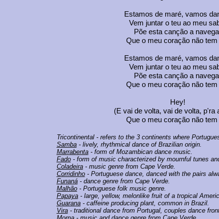
Estamos de maré, vamos da
Vem juntar o teu ao meu sa
Põe esta canção a navega
Que o meu coração não tem 
Estamos de maré, vamos da
Vem juntar o teu ao meu sa
Põe esta canção a navega
Que o meu coração não tem 
Hey!
(E vai de volta, vai de volta, p'ra
Que o meu coração não tem 
Tricontinental
- refers to the 3 continents where Portugu
Samba
- lively, rhythmical dance of Brazilian origin.
Marrabenta
- form of Mozambican dance music.
Fado
- form of music characterized by mournful tunes and l
Coladeira
- music genre from Cape Verde.
Corridinho
- Portuguese dance, danced with the pairs alway
Funaná
- dance genre from Cape Verde.
Malhão
- Portuguese folk music genre.
Papaya
- large, yellow, melonlike fruit of a tropical Americ
Guarana
- caffeine producing plant, common in Brazil.
Vira
- traditional dance from Portugal, couples dance front
Morna
- music and dance genre from Cape Verde.