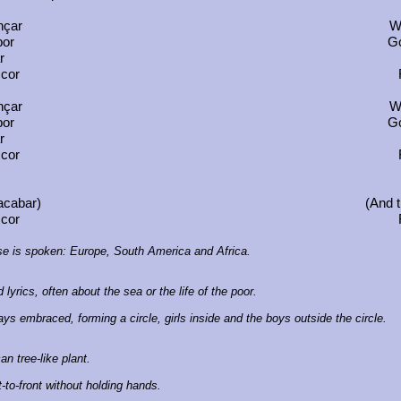
nçar
We
bor
Go
r
cor
nçar
We
bor
Go
r
cor
 acabar)
(And t
cor
ese is spoken: Europe, South America and Africa.
yrics, often about the sea or the life of the poor.
s embraced, forming a circle, girls inside and the boys outside the circle.
an tree-like plant.
-to-front without holding hands.