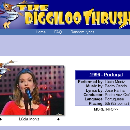
Home
FAQ
Random lyrics
1996
-
Portugal
Performed by:
Lúcia Moniz
Music by:
Pedro Osório
Lyrics by:
José Fanha
Conductor:
Pedro Vaz Osó
Language:
Portuguese
Placing:
6th (92 points)
MORE INFO >>
Lúcia Moniz