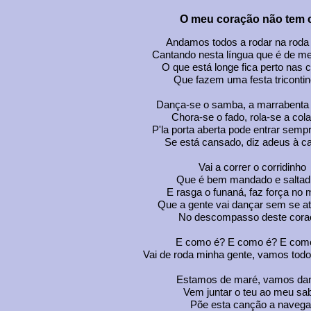
O meu coração não tem 
Andamos todos a rodar na roda 
Cantando nesta língua que é de mel
O que está longe fica perto nas 
Que fazem uma festa tricontin
Dança-se o samba, a marrabent
Chora-se o fado, rola-se a cola
P'la porta aberta pode entrar semp
Se está cansado, diz adeus à c
Vai a correr o corridinho
Que é bem mandado e saltad
E rasga o funaná, faz força no 
Que a gente vai dançar sem se at
No descompasso deste cora
E como é? E como é? E com
Vai de roda minha gente, vamos todo
Estamos de maré, vamos da
Vem juntar o teu ao meu sa
Põe esta canção a navega