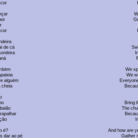
cor
nçar
We
bor
Go
r
cor
ndeira
ai de cá
Sw
ordeira
I
aná
ambém
We spi
pateia
We we
re alguém
Everyone
 cheia
Becaus
o
ho
Bring 
 baião
The chul
rapalhar
Becaus
ção
I
o é?
And how are y
s dar ao pé
Gather r