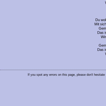
Du woll
Mit sic
Geme
Das i
Wir
Geme
Das i
If you spot any errors on this page, please don't hesitate