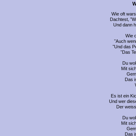
W
Wie oft wars
Dachtest, "Was
Und dann h
Wie o
"Auch wenn
"Und das Pe
"Das Te
Du woll
Mit sic
Geme
Das i
Es ist ein K
Und wer dies
Der weiss
Du woll
Mit sic
Geme
Das i