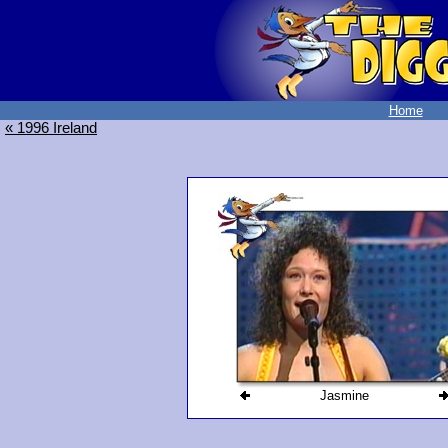
Home
« 1996 Ireland
Jasmine