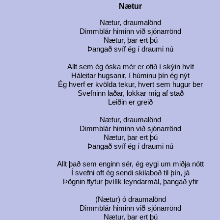
Nætur
Nætur, draumalönd
Dimmblár himinn við sjónarrönd
Nætur, þar ert þú
Þangað svíf ég í draumi nú
Allt sem ég óska mér er ofið í skýin hvít
Háleitar hugsanir, í húminu þín ég nýt
Ég hverf er kvölda tekur, hvert sem hugur ber
Svefninn laðar, lokkar mig af stað
Leiðin er greið
Nætur, draumalönd
Dimmblár himinn við sjónarrönd
Nætur, þar ert þú
Þangað svíf ég í draumi nú
Allt það sem enginn sér, ég eygi um miðja nótt
Í svefni oft ég sendi skilaboð til þín, já
Þögnin flytur þvílík leyndarmál, þangað yfir
(Nætur) ó draumalönd
Dimmblár himinn við sjónarrönd
Nætur, þar ert þú