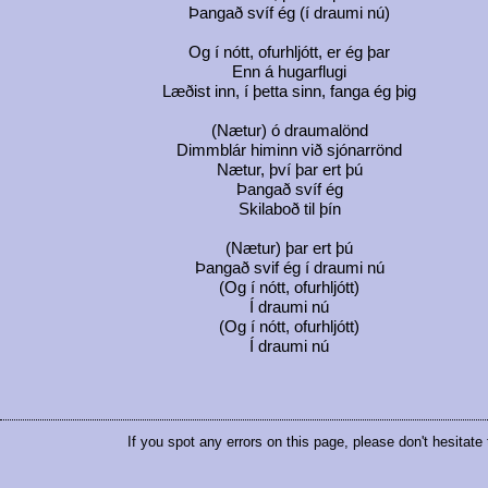
Þangað svíf ég (í draumi nú)
Og í nótt, ofurhljótt, er ég þar
Enn á hugarflugi
Læðist inn, í þetta sinn, fanga ég þig
(Nætur) ó draumalönd
Dimmblár himinn við sjónarrönd
Nætur, því þar ert þú
Þangað svíf ég
Skilaboð til þín
(Nætur) þar ert þú
Þangað svif ég í draumi nú
(Og í nótt, ofurhljótt)
Í draumi nú
(Og í nótt, ofurhljótt)
Í draumi nú
If you spot any errors on this page, please don't hesitate