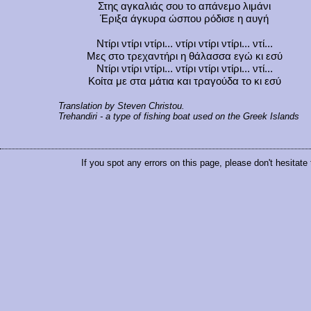
Στης αγκαλιάς σου το απάνεμο λιμάνι
Έριξα άγκυρα ώσπου ρόδισε η αυγή
Ντίρι ντίρι ντίρι... ντίρι ντίρι ντίρι... ντί...
Μες στο τρεχαντήρι η θάλασσα εγώ κι εσύ
Ντίρι ντίρι ντίρι... ντίρι ντίρι ντίρι... ντί...
Κοίτα με στα μάτια και τραγούδα το κι εσύ
Translation by Steven Christou.
Trehandiri
- a type of fishing boat used on the Greek Islands
If you spot any errors on this page, please don't hesitate