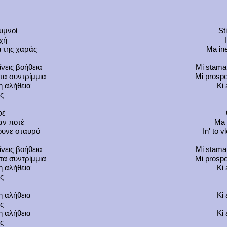
υμνοί
St
ρχή
ι της χαράς
Ma ine
νεις βοήθεια
Mi stamat
τα συντρίμμια
Mi prospe
η αλήθεια
Ki 
ς
φέ
αν ποτέ
Ma 
νουνε σταυρό
In' to 
νεις βοήθεια
Mi stamat
τα συντρίμμια
Mi prospe
η αλήθεια
Ki 
ς
η αλήθεια
Ki 
ς
η αλήθεια
Ki 
ς