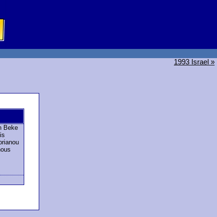
1993 Israel »
n Beke
is
rianou
nous