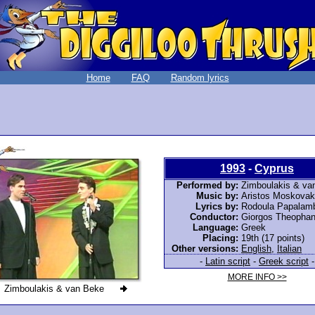
Home
FAQ
Random lyrics
1993
-
Cyprus
Performed by:
Zimboulakis & va
Music by:
Aristos Moskovak
Lyrics by:
Rodoula Papalamb
Conductor:
Giorgos Theopha
Language:
Greek
Placing:
19th (17 points)
Other versions:
English
,
Italian
-
Latin script
-
Greek script
-
MORE INFO >>
Zimboulakis & van Beke