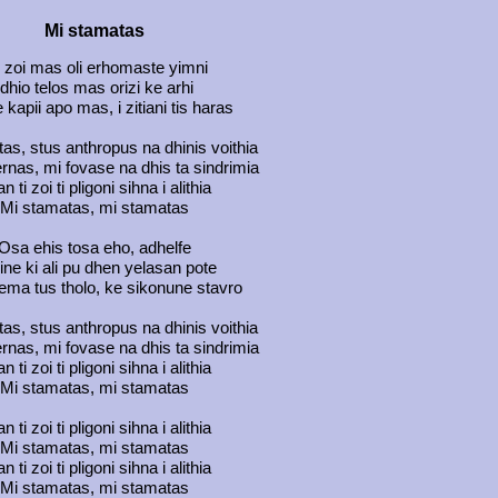
Mi stamatas
i zoi mas oli erhomaste yimni
Idhio telos mas orizi ke arhi
 kapii apo mas, i zitiani tis haras
as, stus anthropus na dhinis voithia
rnas, mi fovase na dhis ta sindrimia
an ti zoi ti pligoni sihna i alithia
Mi stamatas, mi stamatas
Osa ehis tosa eho, adhelfe
ine ki ali pu dhen yelasan pote
vlema tus tholo, ke sikonune stavro
as, stus anthropus na dhinis voithia
rnas, mi fovase na dhis ta sindrimia
an ti zoi ti pligoni sihna i alithia
Mi stamatas, mi stamatas
an ti zoi ti pligoni sihna i alithia
Mi stamatas, mi stamatas
an ti zoi ti pligoni sihna i alithia
Mi stamatas, mi stamatas