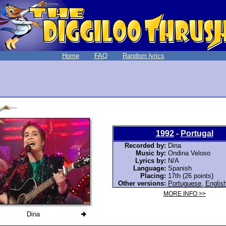
Home
FAQ
Random lyrics
1992
-
Portugal
Recorded by:
Dina
Music by:
Ondina Veloso
Lyrics by:
N/A
Language:
Spanish
Placing:
17th (26 points)
Other versions:
Portuguese
,
Englis
MORE INFO >>
Dina