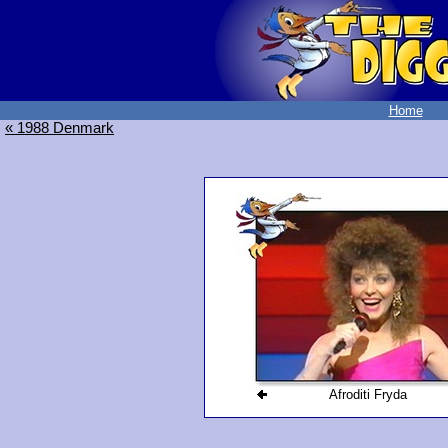
Home
« 1988 Denmark
Afroditi Fryda