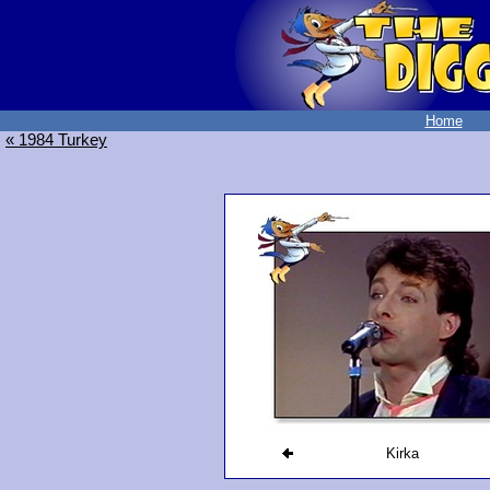
Home
« 1984 Turkey
Kirka