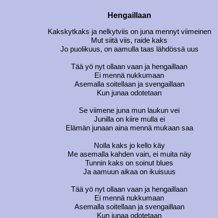
Hengaillaan
Kakskytkaks ja nelkytviis on juna mennyt viimeinen
Mut siitä viis, raide kaks
Jo puolikuus, on aamulla taas lähdössä uus
Tää yö nyt ollaan vaan ja hengaillaan
Ei mennä nukkumaan
Asemalla soitellaan ja svengaillaan
Kun junaa odotetaan
Se viimene juna mun laukun vei
Junilla on kiire mulla ei
Elämän junaan aina mennä mukaan saa
Nolla kaks jo kello käy
Me asemalla kahden vain, ei muita näy
Tunnin kaks on soinut blues
Ja aamuun aikaa on ikuisuus
Tää yö nyt ollaan vaan ja hengaillaan
Ei mennä nukkumaan
Asemalla soitellaan ja svengaillaan
Kun junaa odotetaan