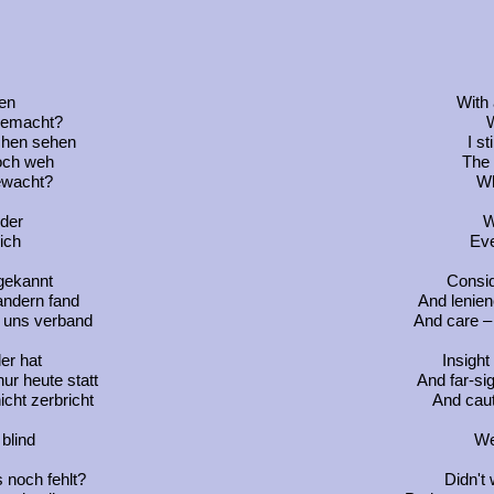
gen
With 
 gemacht?
W
chen sehen
I st
och weh
The 
gewacht?
Wh
der
W
ich
Eve
 gekannt
Consid
andern fand
And lenien
s uns verband
And care –
er hat
Insight
ur heute statt
And far-sig
cht zerbricht
And caut
 blind
We
 noch fehlt?
Didn't