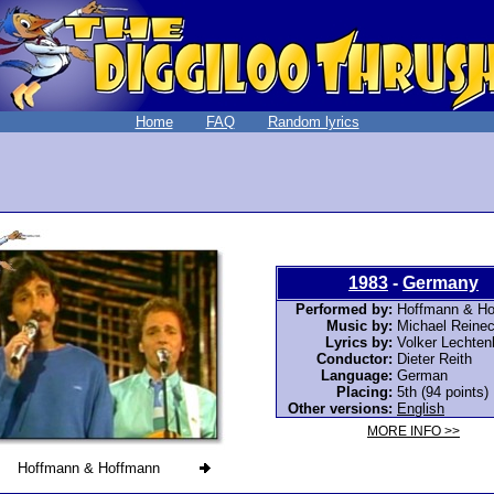
Home
FAQ
Random lyrics
1983
-
Germany
Performed by:
Hoffmann & H
Music by:
Michael Reine
Lyrics by:
Volker Lechten
Conductor:
Dieter Reith
Language:
German
Placing:
5th (94 points)
Other versions:
English
MORE INFO >>
Hoffmann & Hoffmann