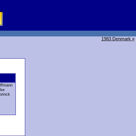
1983 Denmark »
offmann
cke
brinck