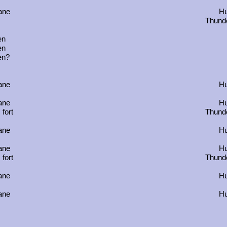
ane
Hu
Thunde
en
en
en?
ane
Hu
ane
Hu
 fort
Thunde
ane
Hu
ane
Hu
 fort
Thunde
ane
Hu
ane
Hu