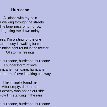
Hurricane
All alone with my pain
m walking through the streets
The loneliness of tomorrow
Is getting me down today
Yes, I'm waiting for the one
ut nobody is waiting for me
pinning right round in the twister
Of stormy feelings
 hurricane, hurricane, hurricane
Thunderstorm of love
rricane, hurricane, hurricane
rstorm of love is taking us away
Then I finally found her
After empty, dark hours
t destiny was not on our side
Now I'm standing in the rain
 hurricane, hurricane, hurricane