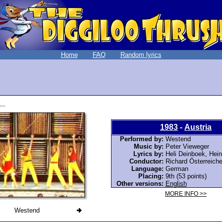
Home
FAQ
Random lyrics
1983
-
Austria
Performed by:
Westend
Music by:
Peter Vieweger
Lyrics by:
Heli Deinboek, Hei
Conductor:
Richard Österreiche
Language:
German
Placing:
9th (53 points)
Other versions:
English
MORE INFO >>
Westend