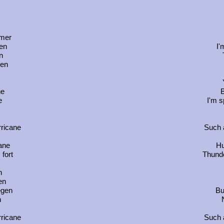
mmer
ßen
I'
n
gen
ne
B
e
I'm s
rricane
Such a
ane
Hu
 fort
Thunde
n
en
egen
Bu
n
rricane
Such a