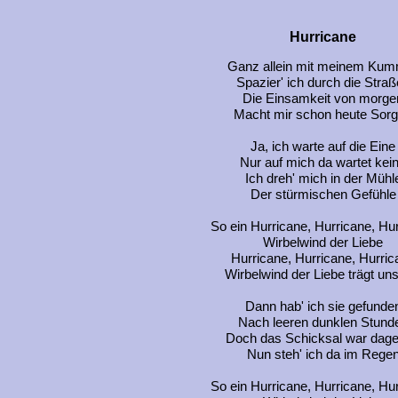
Hurricane
Ganz allein mit meinem Ku
Spazier' ich durch die Stra
Die Einsamkeit von morge
Macht mir schon heute Sor
Ja, ich warte auf die Eine
Nur auf mich da wartet kei
Ich dreh' mich in der Mühl
Der stürmischen Gefühle
So ein Hurricane, Hurricane, Hu
Wirbelwind der Liebe
Hurricane, Hurricane, Hurric
Wirbelwind der Liebe trägt uns
Dann hab' ich sie gefunde
Nach leeren dunklen Stund
Doch das Schicksal war dag
Nun steh' ich da im Rege
So ein Hurricane, Hurricane, Hu