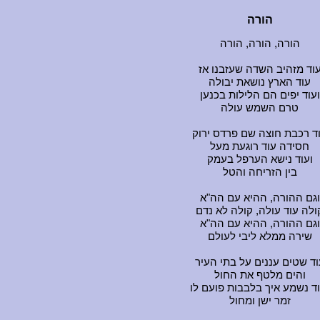
הורה
הורה, הורה, הורה
וד מזהיב השדה שעזבנו אז
עוד הארץ נושאת יבולה
ועוד יפים הם הלילות בכנען
טרם השמש עולה
ד רכבת חוצה שם פרדס ירוק
חסידה עוד רוגעת מעל
ועוד נישא הערפל בעמק
בין הזריחה והטל
וגם ההורה, ההיא עם הה"א
ולה עוד עולה, קולה לא נדם
וגם ההורה, ההיא עם הה"א
שירה ממלא ליבי לעולם
וד שטים עננים על בתי העיר
והים מלטף את החול
וד נשמע איך בלבבות פועם לו
זמר ישן ומחול