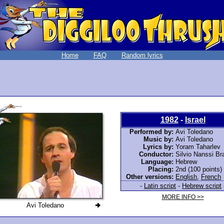
Home
FAQ
Random lyrics
1982
-
Israel
Performed by:
Avi Toledano
Music by:
Avi Toledano
Lyrics by:
Yoram Taharlev
Conductor:
Silvio Nanssi B
Language:
Hebrew
Placing:
2nd (100 points)
Other versions:
English
,
French
-
Latin script
-
Hebrew script
MORE INFO >>
Avi Toledano