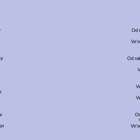
ע
Od 
Ve'o
עו
Od ra
V
V
ק
V
ע
Od
וע
Ve'o