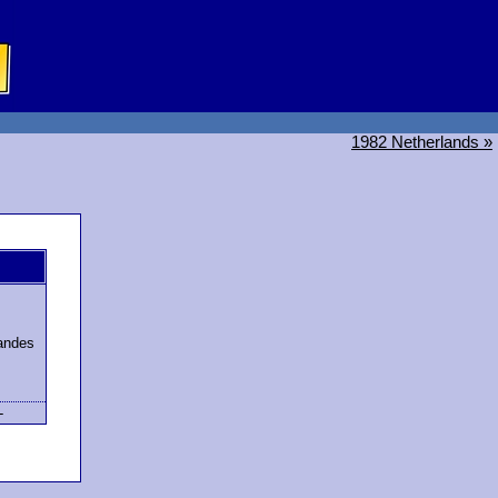
1982 Netherlands »
randes
-