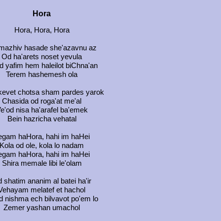
Hora
Hora, Hora, Hora
mazhiv hasade she'azavnu az
Od ha'arets noset yevula
d yafim hem haleilot biChna'an
Terem hashemesh ola
kevet chotsa sham pardes yarok
Chasida od roga'at me'al
e'od nisa ha'arafel ba'emek
Bein hazricha vehatal
egam haHora, hahi im haHei
Kola od ole, kola lo nadam
egam haHora, hahi im haHei
Shira memale libi le'olam
 shatim ananim al batei ha'ir
Vehayam melatef et hachol
d nishma ech bilvavot po'em lo
Zemer yashan umachol