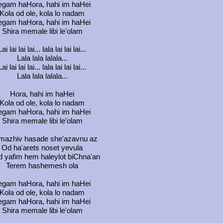
egam haHora, hahi im haHei
Kola od ole, kola lo nadam
egam haHora, hahi im haHei
Shira memale libi le'olam
Lai lai lai lai... lala lai lai lai...
Lala lala lalala...
Lai lai lai lai... lala lai lai lai...
Lala lala lalala...
Hora, hahi im haHei
Kola od ole, kola lo nadam
egam haHora, hahi im haHei
Shira memale libi le'olam
mazhiv hasade she'azavnu az
Od ha'arets noset yevula
d yafim hem haleylot biChna'an
Terem hashemesh ola
egam haHora, hahi im haHei
Kola od ole, kola lo nadam
egam haHora, hahi im haHei
Shira memale libi le'olam