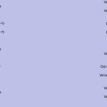
V
ק
V
ליי 
ליי 
ק
V
ע
Od 
Ve'o
V
ק
V