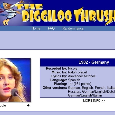
Home
FAQ
Random lyrics
1982
-
Germany
Recorded by:
Nicole
Music by:
Ralph Siegel
Lyrics by:
Alexander Mitchell
Language:
Spanish
Placing:
1st (161 points)
Other versions:
German
,
English
,
French
,
Italia
Russian
,
German/English/Dutc
German/English/Italian
MORE INFO >>
cole