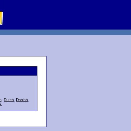
n
,
Dutch
,
Danish
,
h
,