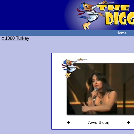
Home
« 1980 Turkey
Άννα Βίσση