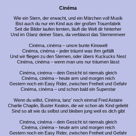
Cinéma
Wie ein Stern, der erwacht, und ein Märchen voll Musik
Bist auch du nur ein Kind aus der großen Traumfabrik
Seit die Bilder laufen lernten, läuft die Welt dir hinterher
Und im Glanz deiner Stars, da verblasst das Sternenmeer
Cinéma, cinéma – unsre bunte Kinowelt
Cinéma, cinéma – jeder träumt was ihm gefällt
Und wir fliegen zu den Sternen, oder übers Kuckucks Nest
Cinéma, cinéma – wenn man uns nur träumen lässt
Cinéma, cinéma – dein Gesicht ist niemals gleich
Cinéma, cinéma – heute arm und morgen reich
Gestern noch ein Easy Rider, zwischen Freiheit und Gefahr
Cinéma, cinéma – und schon bald ein Superstar
Wenn du willst, Cinéma, tanz' noch einmal Fred Astaire
Charlie Chaplin, Buster Keaton, die wir schon als Kind geliebt
Sind so alt wie du selbst und bleiben jung weil es dich gibt
Cinéma, cinéma – dein Gesicht ist niemals gleich
Cinéma, cinéma – heute arm und morgen reich
Gestern noch ein Easy Rider, zwischen Freiheit und Gefahr