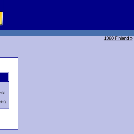
1980 Finland »
ski
nts)