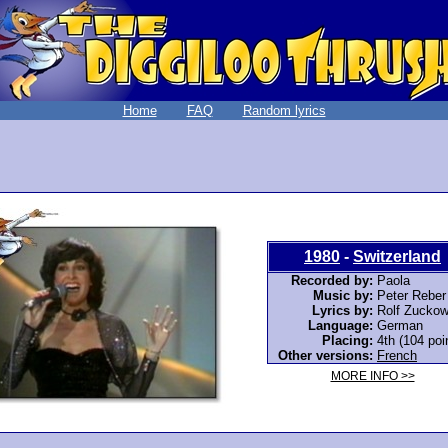
Home
FAQ
Random lyrics
1980
-
Switzerland
Recorded by:
Paola
Music by:
Peter Reber
Lyrics by:
Rolf Zuckow
Language:
German
Placing:
4th (104 poi
Other versions:
French
MORE INFO >>