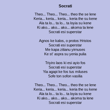
Socrati
Theo... Theo... Theo... theo the se lene
Keria... keria... keria... keria the su kene
Ala ta lo... ta lo... ta loyia su kene
Ki ako... ako... ako... akoma ta lene
Socrati esi superstar
Agnos ke kalos, o protos Hristos
Socrati esi superstar
Me kapa zitianu yirnuses
Ke st' aspra su yenia pulia
Triyiro laos ki esi ayio fos
Socrati esi superstar
Yia agapi ke fos tus miluses
Sofe ton sofon vasilia
Theo... Theo... Theo... theo the se lene
Keria... keria... keria... keria the su kene
Ala ta lo... ta lo... ta loyia su kene
Ki ako... ako... ako... akoma ta lene
Socrati esi superstar