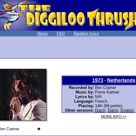
Home
FAQ
Random lyrics
1973
-
Netherlands
Recorded by:
Ben Cramer
Music by:
Pierre Kartner
Lyrics by:
N/A
Language:
French
Placing:
14th (69 points)
Other versions:
Dutch
,
Dutch
,
English
,
MORE INFO >>
Ben Cramer