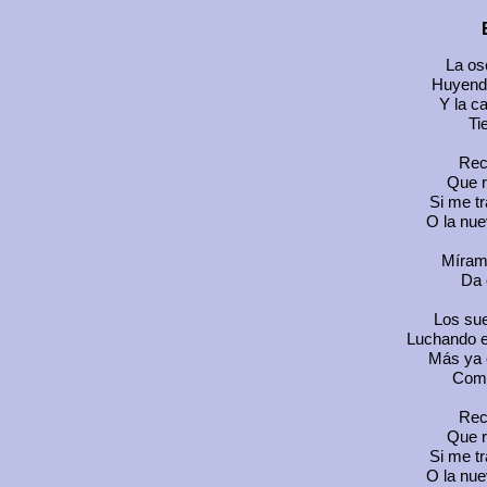
La os
Huyendo
Y la c
Ti
Rec
Que r
Si me tr
O la nue
Mírame
Da 
Los sue
Luchando e
Más ya 
Como
Rec
Que r
Si me tr
O la nue