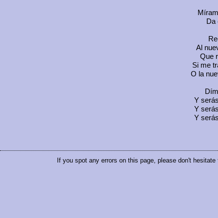
Mírame
Da 
Re
Al nue
Que r
Si me tr
O la nue
Díme
Y serás
Y serás
Y serás
If you spot any errors on this page, please don't hesitate