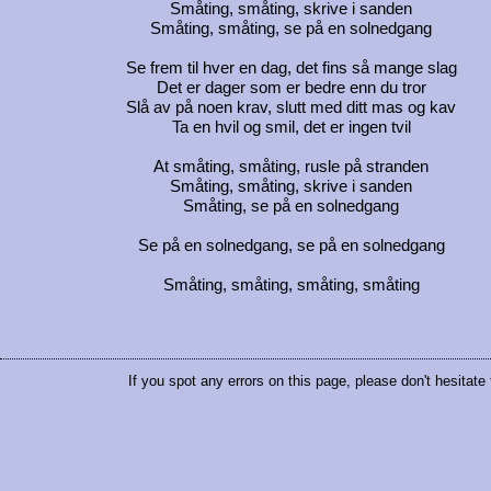
Småting, småting, skrive i sanden
Småting, småting, se på en solnedgang
Se frem til hver en dag, det fins så mange slag
Det er dager som er bedre enn du tror
Slå av på noen krav, slutt med ditt mas og kav
Ta en hvil og smil, det er ingen tvil
At småting, småting, rusle på stranden
Småting, småting, skrive i sanden
Småting, se på en solnedgang
Se på en solnedgang, se på en solnedgang
Småting, småting, småting, småting
If you spot any errors on this page, please don't hesitate