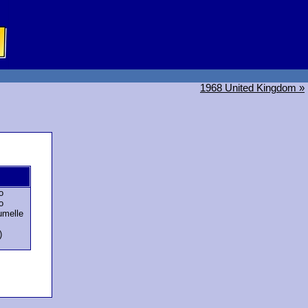
1968 United Kingdom »
o
o
melle
)