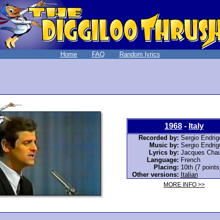
Home
FAQ
Random lyrics
1968
-
Italy
Recorded by:
Sergio Endrig
Music by:
Sergio Endrig
Lyrics by:
Jacques Chau
Language:
French
Placing:
10th (7 points
Other versions:
Italian
MORE INFO >>