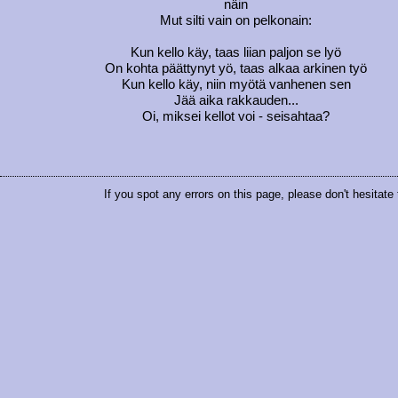
näin
Mut silti vain on pelkonain:
Kun kello käy, taas liian paljon se lyö
On kohta päättynyt yö, taas alkaa arkinen työ
Kun kello käy, niin myötä vanhenen sen
Jää aika rakkauden...
Oi, miksei kellot voi - seisahtaa?
If you spot any errors on this page, please don't hesitate