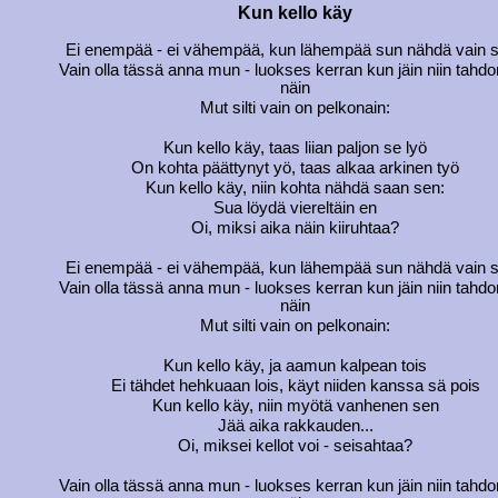
Kun kello käy
Ei enempää - ei vähempää, kun lähempää sun nähdä vain 
Vain olla tässä anna mun - luokses kerran kun jäin niin tahdo
näin
Mut silti vain on pelkonain:
Kun kello käy, taas liian paljon se lyö
On kohta päättynyt yö, taas alkaa arkinen työ
Kun kello käy, niin kohta nähdä saan sen:
Sua löydä viereltäin en
Oi, miksi aika näin kiiruhtaa?
Ei enempää - ei vähempää, kun lähempää sun nähdä vain 
Vain olla tässä anna mun - luokses kerran kun jäin niin tahdo
näin
Mut silti vain on pelkonain:
Kun kello käy, ja aamun kalpean tois
Ei tähdet hehkuaan lois, käyt niiden kanssa sä pois
Kun kello käy, niin myötä vanhenen sen
Jää aika rakkauden...
Oi, miksei kellot voi - seisahtaa?
Vain olla tässä anna mun - luokses kerran kun jäin niin tahdo