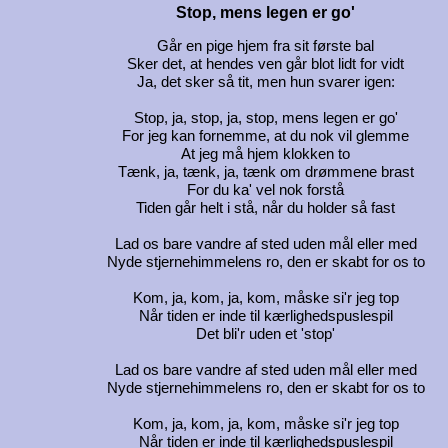
Stop, mens legen er go'
Går en pige hjem fra sit første bal
Sker det, at hendes ven går blot lidt for vidt
Ja, det sker så tit, men hun svarer igen:
Stop, ja, stop, ja, stop, mens legen er go'
For jeg kan fornemme, at du nok vil glemme
At jeg må hjem klokken to
Tænk, ja, tænk, ja, tænk om drømmene brast
For du ka' vel nok forstå
Tiden går helt i stå, når du holder så fast
Lad os bare vandre af sted uden mål eller med
Nyde stjernehimmelens ro, den er skabt for os to
Kom, ja, kom, ja, kom, måske si'r jeg top
Når tiden er inde til kærlighedspuslespil
Det bli'r uden et 'stop'
Lad os bare vandre af sted uden mål eller med
Nyde stjernehimmelens ro, den er skabt for os to
Kom, ja, kom, ja, kom, måske si'r jeg top
Når tiden er inde til kærlighedspuslespil