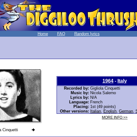
Home
FAQ
Random lyrics
1964
-
Italy
Recorded by:
Gigliola Cinquetti
Music by:
Nicola Salerno
Lyrics by:
N/A
Language:
French
Placing:
1st (49 points)
Other versions:
Italian
,
English
,
German
,
MORE INFO >>
a Cinquetti