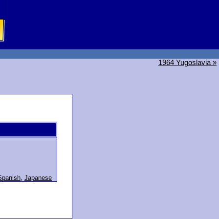
1964 Yugoslavia »
Spanish
,
Japanese