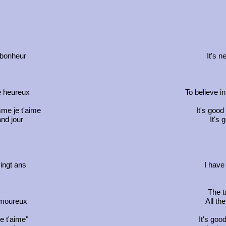
e bonheur
It's n
re heureux
To believe i
me je t'aime
It's good
and jour
It's 
ingt ans
I have
The t
 amoureux
All th
e t'aime"
It's good