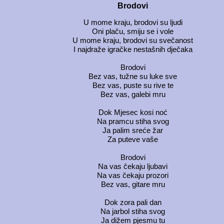
Brodovi
U mome kraju, brodovi su ljudi
Oni plaču, smiju se i vole
U mome kraju, brodovi su svečanost
I najdraže igračke nestašnih dječaka
Brodovi
Bez vas, tužne su luke sve
Bez vas, puste su rive te
Bez vas, galebi mru
Dok Mjesec kosi noć
Na pramcu stiha svog
Ja palim sreće žar
Za puteve vaše
Brodovi
Na vas čekaju ljubavi
Na vas čekaju prozori
Bez vas, gitare mru
Dok zora pali dan
Na jarbol stiha svog
Ja dižem pjesmu tu