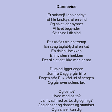
Dansevise
Et solstrejf i en vandpyt
Et lille kindkys af en vind
Og sivet, der nynner
At livet begynder
Sit spind i dit sind
Et sølvfløjt fra en trætop
En svag tagfat-lyd af en kat
En rislen i bækken
En hvislen i hækken
Der si'r, at det ikke mer' er nat
Dugvåd ligger engen
Jomfru Daggry går til ro
Dagen står Puk-kåd ud af sengen
Og går over solens bro
Og os to?
Hvad med os to?
Ja, hvad med os to, dig og mig?
Jeg danser og danser og standser
Og sanser kun dig