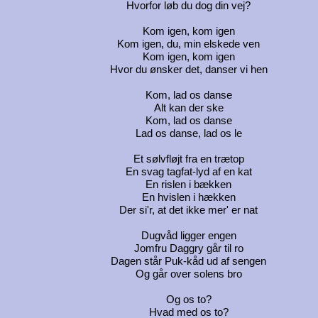
Hvorfor løb du dog din vej?
Kom igen, kom igen
Kom igen, du, min elskede ven
Kom igen, kom igen
Hvor du ønsker det, danser vi hen
Kom, lad os danse
Alt kan der ske
Kom, lad os danse
Lad os danse, lad os le
Et sølvfløjt fra en trætop
En svag tagfat-lyd af en kat
En rislen i bækken
En hvislen i hækken
Der si'r, at det ikke mer' er nat
Dugvåd ligger engen
Jomfru Daggry går til ro
Dagen står Puk-kåd ud af sengen
Og går over solens bro
Og os to?
Hvad med os to?