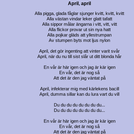
April, april
Alla pigga, glada fåglar sjunger kvitt, kvitt, kvitt
Alla västan vindar leker glatt tafatt
Alla sippor målar ängarna i vitt, vitt, vitt
Alla flickor provar ut sin nya hatt
Alla pojkar gläds att yllestrumpan
Av stumpen byts mot ljus nylon
April, det gör ingenting att vinter varit svår
April, när du nu till sist slår ut ditt blonda hår
En vår är här igen och jag är kär igen
En vår, det är nog så
Att det är den jag väntat på
April, infekterar mig med kärlekens bacill
April, dumma sillar kan du lura vart du vill
Du du du du du du du du...
Du du du du du du du du...
En vår är här igen och jag är kär igen
En vår, det är nog så
Att det är den jag väntat på