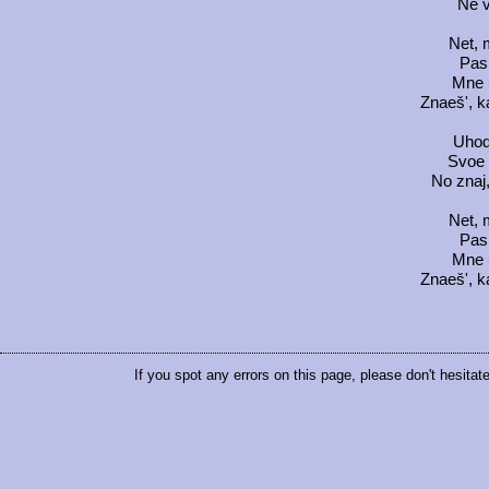
Ne v
Net, 
Pas
Mne 
Znaeš', k
Uhodi
Svoe 
No znaj,
Net, 
Pas
Mne 
Znaeš', k
If you spot any errors on this page, please don't hesitat