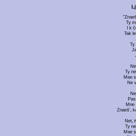
Lj
"Znaeš
Ty mn
I k 
Tak l
Ty 
Ja
Net
Ty ne
Mae s
Ne v
Net
Pas
Mne 
Znaeš', k
Net, t
Ty ne
Mae s