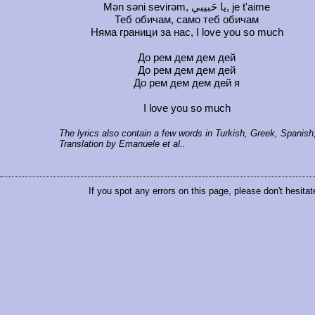
Mən səni sevirəm, يا حَبيبي, je t'aime
Теб обичам, само теб обичам
Няма граници за нас, I love you so much
До рем дем дем дей
До рем дем дем дей
До рем дем дем дей я
I love you so much
The lyrics also contain a few words in Turkish, Greek, Spanish
Translation by Emanuele et al..
If you spot any errors on this page, please don't hesitat