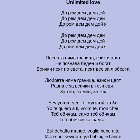
Unlimited love
До рем дем дем дей
До рем дем дем дей
До рем дем дем дей я
До рем дем дем дей
До рем дем дем дей
До рем дем дем дей я
Песента няма граница, език и цвят
Не познава беден и богат
Всички пеят по света, пеят все за любовта
Любовта няма граница, език и цвят
Равна е за всички в този свят
За теб, за мен, за тях
Seviyorum seni, σ' αγαπαώ πολύ
Yo te quiero a ti, volim te, mon chéri
Теб обичам, само теб обичам
Теб обичам казвам аз
But dehaftu mange, voglio bene a te
Mən səni sevirəm, ya habibi, je t'aime