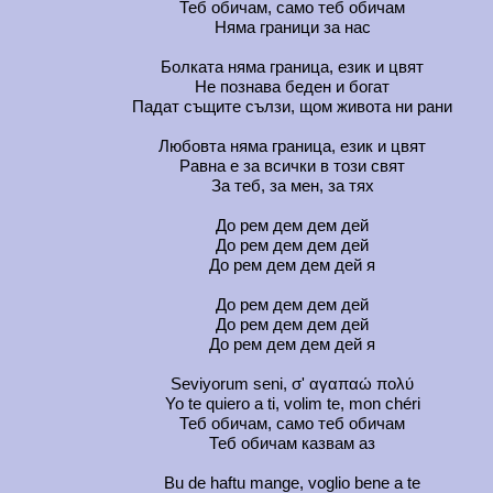
Теб обичам, само теб обичам
Няма граници за нас
Болката няма граница, език и цвят
Не познава беден и богат
Падат същите сълзи, щом живота ни рани
Любовта няма граница, език и цвят
Равна е за всички в този свят
За теб, за мен, за тях
До рем дем дем дей
До рем дем дем дей
До рем дем дем дей я
До рем дем дем дей
До рем дем дем дей
До рем дем дем дей я
Seviyorum seni, σ' αγαπαώ πολύ
Yo te quiero a ti, volim te, mon chéri
Теб обичам, само теб обичам
Теб обичам казвам аз
Bu de haftu mange, voglio bene a te