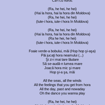
Că-i cu noroc
(Ra, he hei, he hei)
(Hai la hora, hai la hora din Moldova)
(Ra, he hei, he hei)
(Iute-i hora, iute-i hora în Moldova)
(Ra, he hei, he hei)
(Hai la hora, hai la hora din Moldova)
(Ra he hei, he hei)
(Iute-i hora, iute-i hora în Moldova)
Foaie verde-a bobului, măi (Hop hop şi-aşa)
Păi jucaţi hora neamului (...)
Şi zi-i mai tare lăutare
Să se-audă-n lumea mare
Joacă hora mic şi mare
Hop şi-a şa, măi
All the seas, all the winds
All the feelings that you get from hora
All the day, past and nowaday
Oh the dance you wanna play
(Ra, he hei, he hei)