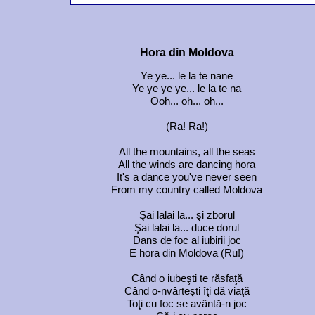
Hora din Moldova
Ye ye... le la te nane
Ye ye ye ye... le la te na
Ooh... oh... oh...
(Ra! Ra!)
All the mountains, all the seas
All the winds are dancing hora
It's a dance you've never seen
From my country called Moldova
Şai lalai la... şi zborul
Şai lalai la... duce dorul
Dans de foc al iubirii joc
E hora din Moldova (Ru!)
Când o iubeşti te răsfaţă
Când o-nvârteşti îţi dă viaţă
Toţi cu foc se avântă-n joc