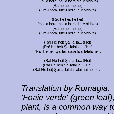
(Hai la hora, hai la hora din Moldova)
(Ra he hei, he hei)
(Iute-i hora, iute-i hora în Moldova)
(Ra, he hei, he hei)
(Hai la hora, hai la hora din Moldova)
(Ra he hei, he hei)
(Iute-i hora, iute-i hora în Moldova)
(Ra! He hei) Şai lai la... (Hei)
(Ra! He hei) Şai lalai la... (Hei)
(Ra! He hei) Şai lai lalalai lalai lalala he...
(Ra! He hei) Şai lai la... (Hei)
(Ra! He hei) Şai lalai la... (Hei)
(Ra! He hei) Şai lai lalalai lalai hei hoi hei...
Translation by Romagia.
'Foaie verde' (green leaf
plant, is a common way to 