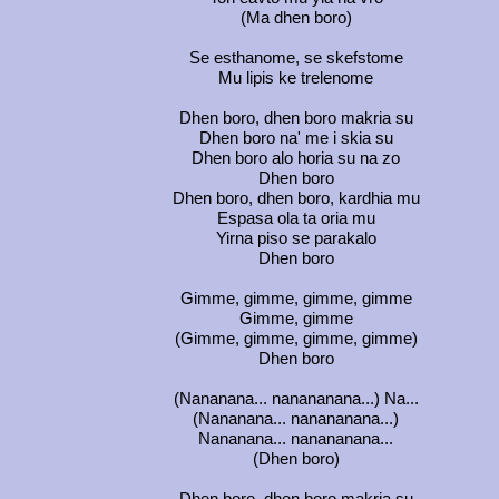
(Ma dhen boro)
Se esthanome, se skefstome
Mu lipis ke trelenome
Dhen boro, dhen boro makria su
Dhen boro na' me i skia su
Dhen boro alo horia su na zo
Dhen boro
Dhen boro, dhen boro, kardhia mu
Espasa ola ta oria mu
Yirna piso se parakalo
Dhen boro
Gimme, gimme, gimme, gimme
Gimme, gimme
(Gimme, gimme, gimme, gimme)
Dhen boro
(Nananana... nanananana...) Na...
(Nananana... nanananana...)
Nananana... nanananana...
(Dhen boro)