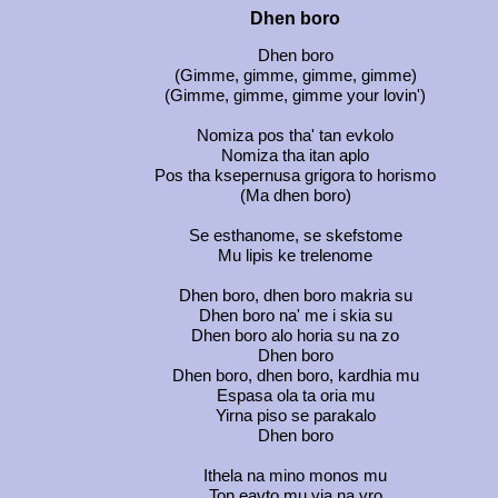
Dhen boro
Dhen boro
(Gimme, gimme, gimme, gimme)
(Gimme, gimme, gimme your lovin')
Nomiza pos tha' tan evkolo
Nomiza tha itan aplo
Pos tha ksepernusa grigora to horismo
(Ma dhen boro)
Se esthanome, se skefstome
Mu lipis ke trelenome
Dhen boro, dhen boro makria su
Dhen boro na' me i skia su
Dhen boro alo horia su na zo
Dhen boro
Dhen boro, dhen boro, kardhia mu
Espasa ola ta oria mu
Yirna piso se parakalo
Dhen boro
Ithela na mino monos mu
Ton eavto mu yia na vro