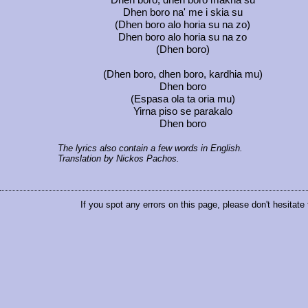
Dhen boro, dhen boro makria su
Dhen boro na' me i skia su
(Dhen boro alo horia su na zo)
Dhen boro alo horia su na zo
(Dhen boro)
(Dhen boro, dhen boro, kardhia mu)
Dhen boro
(Espasa ola ta oria mu)
Yirna piso se parakalo
Dhen boro
The lyrics also contain a few words in English.
Translation by Nickos Pachos.
If you spot any errors on this page, please don't hesitate