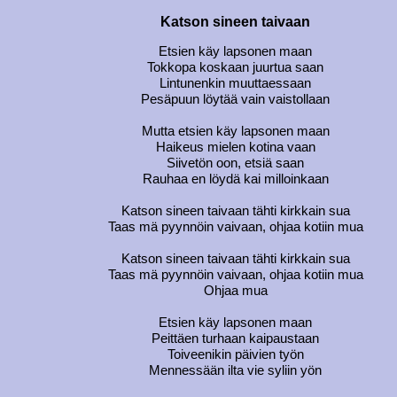
Katson sineen taivaan
Etsien käy lapsonen maan
Tokkopa koskaan juurtua saan
Lintunenkin muuttaessaan
Pesäpuun löytää vain vaistollaan
Mutta etsien käy lapsonen maan
Haikeus mielen kotina vaan
Siivetön oon, etsiä saan
Rauhaa en löydä kai milloinkaan
Katson sineen taivaan tähti kirkkain sua
Taas mä pyynnöin vaivaan, ohjaa kotiin mua
Katson sineen taivaan tähti kirkkain sua
Taas mä pyynnöin vaivaan, ohjaa kotiin mua
Ohjaa mua
Etsien käy lapsonen maan
Peittäen turhaan kaipaustaan
Toiveenikin päivien työn
Mennessään ilta vie syliin yön