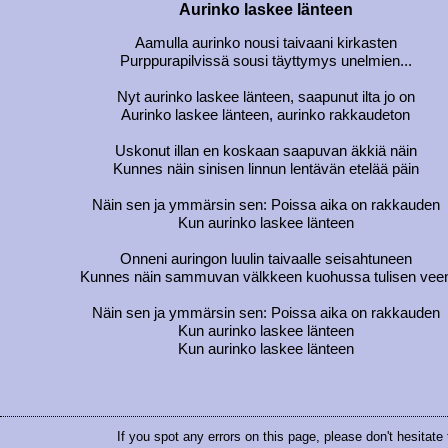
Aurinko laskee länteen
Aamulla aurinko nousi taivaani kirkasten
Purppurapilvissä sousi täyttymys unelmien...
Nyt aurinko laskee länteen, saapunut ilta jo on
Aurinko laskee länteen, aurinko rakkaudeton
Uskonut illan en koskaan saapuvan äkkiä näin
Kunnes näin sinisen linnun lentävän etelää päin
Näin sen ja ymmärsin sen: Poissa aika on rakkauden
Kun aurinko laskee länteen
Onneni auringon luulin taivaalle seisahtuneen
Kunnes näin sammuvan välkkeen kuohussa tulisen vee
Näin sen ja ymmärsin sen: Poissa aika on rakkauden
Kun aurinko laskee länteen
Kun aurinko laskee länteen
If you spot any errors on this page, please don't hesitate