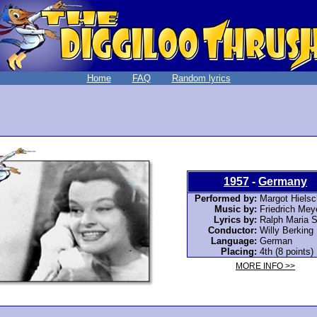
Home
FAQ
Random lyrics
1957
-
Germany
Performed by:
Margot Hielsc
Music by:
Friedrich Mey
Lyrics by:
Ralph Maria S
Conductor:
Willy Berking
Language:
German
Placing:
4th (8 points)
MORE INFO >>