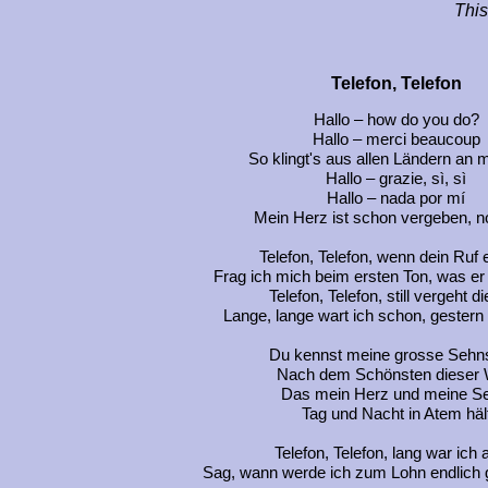
This
Telefon, Telefon
Hallo –
how do you do?
Hallo –
merci beaucoup
So klingt's aus allen Ländern an 
Hallo –
grazie, sì, sì
Hallo –
nada por mí
Mein Herz ist schon vergeben,
n
Telefon, Telefon, wenn dein Ruf e
Frag ich mich beim ersten Ton, was er
Telefon, Telefon, still vergeht di
Lange, lange wart ich schon, gestern
Du kennst meine grosse Sehn
Nach dem Schönsten dieser 
Das mein Herz und meine Se
Tag und Nacht in Atem häl
Telefon, Telefon, lang war ich a
Sag, wann werde ich zum Lohn endlich g