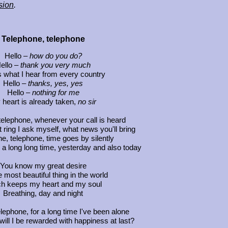
sion
.
Telephone, telephone
Hello –
how do you do?
ello –
thank you very much
s what I hear from every country
Hello –
thanks, yes, yes
Hello –
nothing for me
heart is already taken,
no sir
telephone, whenever your call is heard
st ring I ask myself, what news you'll bring
e, telephone, time goes by silently
g a long long time, yesterday and also today
You know my great desire
e most beautiful thing in the world
h keeps my heart and my soul
Breathing, day and night
lephone, for a long time I've been alone
will I be rewarded with happiness at last?