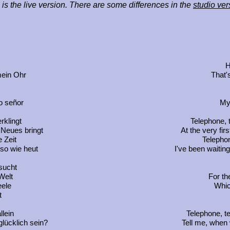
 is the live version. There are some differences in the
studio ver
H
mein Ohr
That'
o señor
My 
rklingt
Telephone, 
 Neues bringt
At the very fir
e Zeit
Telephon
 so wie heut
I've been waitin
sucht
Welt
For th
ele
Whic
t
llein
Telephone, te
lücklich sein?
Tell me, when 