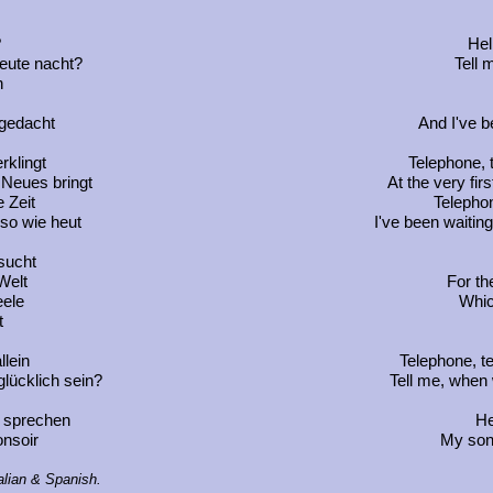
?
Hel
eute nacht?
Tell 
n
 gedacht
And I've b
rklingt
Telephone, 
 Neues bringt
At the very fir
e Zeit
Telephon
 so wie heut
I've been waitin
sucht
Welt
For th
ele
Whic
t
llein
Telephone, te
lücklich sein?
Tell me, when 
r sprechen
He
onsoir
My son
alian & Spanish.