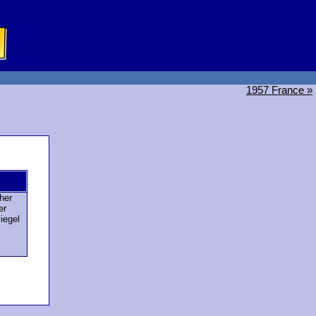
1957 France »
her
er
iegel