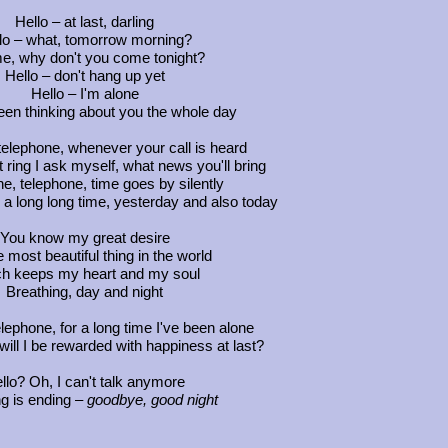
Hello – at last, darling
lo – what, tomorrow morning?
me, why don't you come tonight?
Hello – don't hang up yet
Hello – I'm alone
een thinking about you the whole day
telephone, whenever your call is heard
st ring I ask myself, what news you'll bring
e, telephone, time goes by silently
g a long long time, yesterday and also today
You know my great desire
e most beautiful thing in the world
h keeps my heart and my soul
Breathing, day and night
lephone, for a long time I've been alone
will I be rewarded with happiness at last?
llo? Oh, I can't talk anymore
g is ending –
goodbye, good night